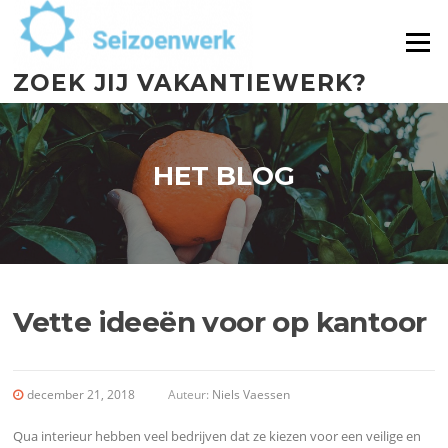
Menu
ZOEK JIJ VAKANTIEWERK?
HET BLOG
Vette ideeën voor op kantoor
december 21, 2018
Auteur:
Niels Vaessen
Qua interieur hebben veel bedrijven dat ze kiezen voor een veilige en