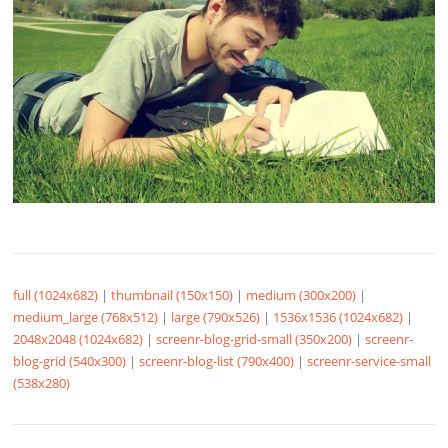
full (1024x682)
|
thumbnail (150x150)
|
medium (300x200)
|
medium_large (768x512)
|
large (790x526)
|
1536x1536 (1024x682)
|
2048x2048 (1024x682)
|
screenr-blog-grid-small (350x200)
|
screenr-
blog-grid (540x300)
|
screenr-blog-list (790x400)
|
screenr-service-small
(538x280)