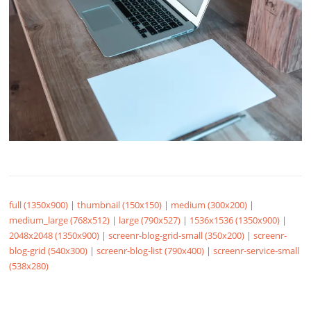
full (1350x900)
|
thumbnail (150x150)
|
medium (300x200)
|
medium_large (768x512)
|
large (790x527)
|
1536x1536 (1350x900)
|
2048x2048 (1350x900)
|
screenr-blog-grid-small (350x200)
|
screenr-
blog-grid (540x300)
|
screenr-blog-list (790x400)
|
screenr-service-small
(538x280)